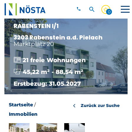
Anrufen
02742/204-
0
0
Wirtschaftseinheit
Suche einblenden
Direkt zum Inhalt
RABENSTEIN I/1
3203 Rabenstein a.d. Pielach
Marktplatz 20
21 freie Wohnungen
45,22 m² - 88,54 m²
Erstbezug: 31.05.2027
Startseite
/
Zurück zur Suche
Immobilien