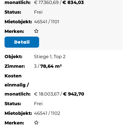
€
17.360,69 /
€ 834,03
Frei
46541 / 1101
Detail
Stiege 1, Top 2
3 /
78,64 m²
€
18.003,67 /
€ 942,70
Frei
46541 / 1102