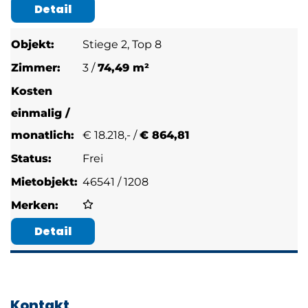
Detail
Stiege 2, Top 8
3 /
74,49 m²
€
18.218,- /
€ 864,81
Frei
46541 / 1208
Detail
Kontakt