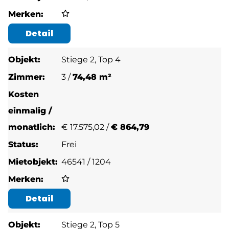
Detail
Stiege 2, Top 4
3 /
74,48 m²
€
17.575,02 /
€ 864,79
Frei
46541 / 1204
Detail
Stiege 2, Top 5