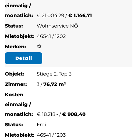
€
21.004,29 /
€ 1.146,71
Wohnservice NÖ
46541 / 1202
Detail
Stiege 2, Top 3
3 /
76,72 m²
€
18.218,- /
€ 908,40
Frei
46541 / 1203