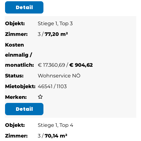
Detail
Stiege 1, Top 3
3 /
77,20 m²
€
17.360,69 /
€ 904,62
Wohnservice NÖ
46541 / 1103
Detail
Stiege 1, Top 4
3 /
70,14 m²