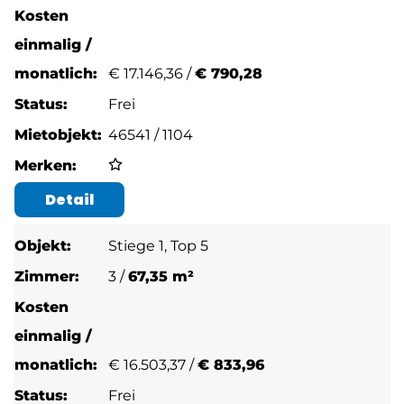
€
17.146,36 /
€ 790,28
Frei
46541 / 1104
Detail
Stiege 1, Top 5
3 /
67,35 m²
€
16.503,37 /
€ 833,96
Frei