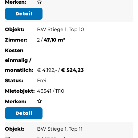
Detail
BW Stiege 1, Top 10
2 /
47,10 m²
€
4.192,- /
€ 524,23
Frei
46541 / 1110
Detail
BW Stiege 1, Top 11