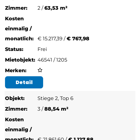
2 /
63,53 m²
€
15.217,39 /
€ 767,98
Frei
46541 / 1205
Detail
Stiege 2, Top 6
3 /
88,54 m²
€
21.861,60 /
€ 1.127,88