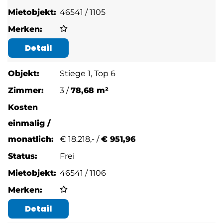
46541 / 1105
Detail
Stiege 1, Top 6
3 /
78,68 m²
€
18.218,- /
€ 951,96
Frei
46541 / 1106
Detail