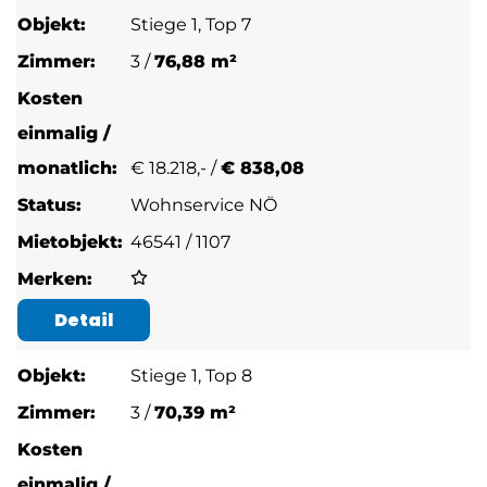
Stiege 1, Top 7
3 /
76,88 m²
€
18.218,- /
€ 838,08
Wohnservice NÖ
46541 / 1107
Detail
Stiege 1, Top 8
3 /
70,39 m²