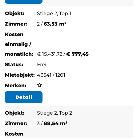
Stiege 2, Top 1
2 /
63,53 m²
€
15.431,72 /
€ 777,45
Frei
46541 / 1201
Detail
Stiege 2, Top 2
3 /
88,54 m²