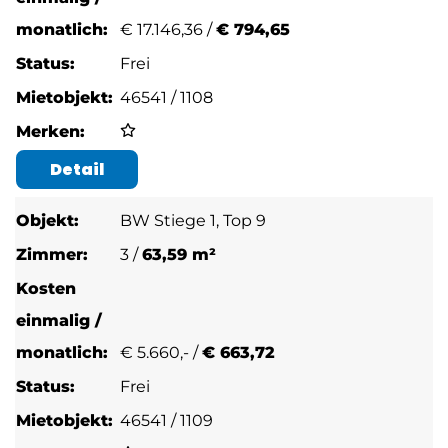
€
17.146,36 /
€ 794,65
Frei
46541 / 1108
Detail
BW Stiege 1, Top 9
3 /
63,59 m²
€
5.660,- /
€ 663,72
Frei
46541 / 1109